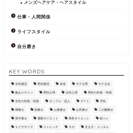
メンズヘアケア・ヘアスタイル
仕事・人間関係
ライフスタイル
自分磨き
KEY WORDS
女性婚活
男性婚活
保湿
モテる男
モテる女
脈ありサイン
男性心理
女性心理
男性の性格・特徴
女性の性格・特徴
カップル・恋人
デート
浮気
脚痩せ
顔痩せ
お腹痩せ
お尻痩せ
二の腕痩せ
背中痩せ
運動ダイエット
簡単ダイエット
筋トレ
エクササイズ
ストレッチ
ヨガ
生き方・メンタル