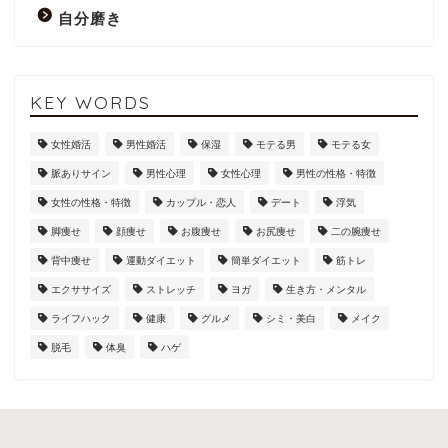
自分磨き
KEY WORDS
女性婚活
男性婚活
保湿
モテる男
モテる女
脈ありサイン
男性心理
女性心理
男性の性格・特徴
女性の性格・特徴
カップル・恋人
デート
浮気
脚痩せ
顔痩せ
お腹痩せ
お尻痩せ
二の腕痩せ
背中痩せ
運動ダイエット
簡単ダイエット
筋トレ
エクササイズ
ストレッチ
ヨガ
生き方・メンタル
ライフハック
健康
グルメ
シミ・美白
メイク
脱毛
体臭
ハゲ