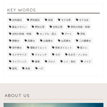
KEY WORDS
女性婚活
男性婚活
保湿
モテる男
モテる女
脈ありサイン
男性心理
女性心理
男性の性格・特徴
女性の性格・特徴
カップル・恋人
デート
浮気
脚痩せ
顔痩せ
お腹痩せ
お尻痩せ
二の腕痩せ
背中痩せ
運動ダイエット
簡単ダイエット
筋トレ
エクササイズ
ストレッチ
ヨガ
生き方・メンタル
ライフハック
健康
グルメ
シミ・美白
メイク
脱毛
体臭
ハゲ
ABOUT US