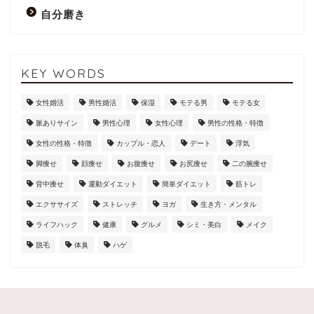
自分磨き
KEY WORDS
女性婚活
男性婚活
保湿
モテる男
モテる女
脈ありサイン
男性心理
女性心理
男性の性格・特徴
女性の性格・特徴
カップル・恋人
デート
浮気
脚痩せ
顔痩せ
お腹痩せ
お尻痩せ
二の腕痩せ
背中痩せ
運動ダイエット
簡単ダイエット
筋トレ
エクササイズ
ストレッチ
ヨガ
生き方・メンタル
ライフハック
健康
グルメ
シミ・美白
メイク
脱毛
体臭
ハゲ