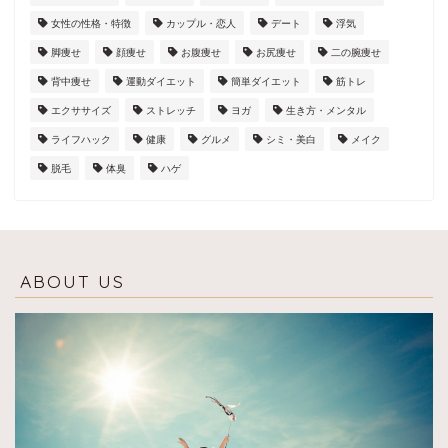
女性の性格・特徴
カップル・恋人
デート
浮気
脚痩せ
顔痩せ
お腹痩せ
お尻痩せ
二の腕痩せ
背中痩せ
運動ダイエット
簡単ダイエット
筋トレ
エクササイズ
ストレッチ
ヨガ
生き方・メンタル
ライフハック
健康
グルメ
シミ・美白
メイク
脱毛
体臭
ハゲ
ABOUT US