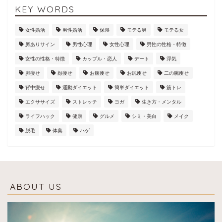
KEY WORDS
女性婚活
男性婚活
保湿
モテる男
モテる女
脈ありサイン
男性心理
女性心理
男性の性格・特徴
女性の性格・特徴
カップル・恋人
デート
浮気
脚痩せ
顔痩せ
お腹痩せ
お尻痩せ
二の腕痩せ
背中痩せ
運動ダイエット
簡単ダイエット
筋トレ
エクササイズ
ストレッチ
ヨガ
生き方・メンタル
ライフハック
健康
グルメ
シミ・美白
メイク
脱毛
体臭
ハゲ
ABOUT US