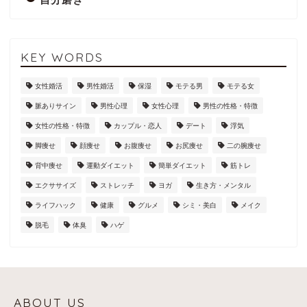
KEY WORDS
女性婚活
男性婚活
保湿
モテる男
モテる女
脈ありサイン
男性心理
女性心理
男性の性格・特徴
女性の性格・特徴
カップル・恋人
デート
浮気
脚痩せ
顔痩せ
お腹痩せ
お尻痩せ
二の腕痩せ
背中痩せ
運動ダイエット
簡単ダイエット
筋トレ
エクササイズ
ストレッチ
ヨガ
生き方・メンタル
ライフハック
健康
グルメ
シミ・美白
メイク
脱毛
体臭
ハゲ
ABOUT US