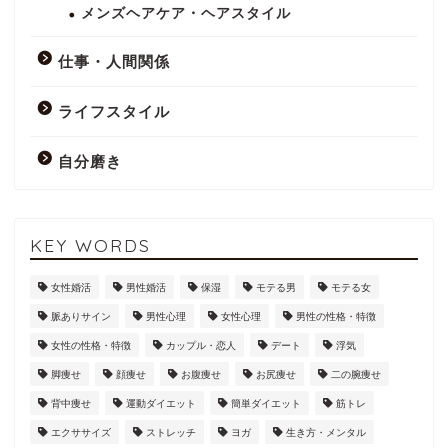
メンズヘアケア・ヘアスタイル
仕事・人間関係
ライフスタイル
自分磨き
KEY WORDS
女性婚活
男性婚活
保湿
モテる男
モテる女
脈ありサイン
男性心理
女性心理
男性の性格・特徴
女性の性格・特徴
カップル・恋人
デート
浮気
脚痩せ
顔痩せ
お腹痩せ
お尻痩せ
二の腕痩せ
背中痩せ
運動ダイエット
簡単ダイエット
筋トレ
エクササイズ
ストレッチ
ヨガ
生き方・メンタル