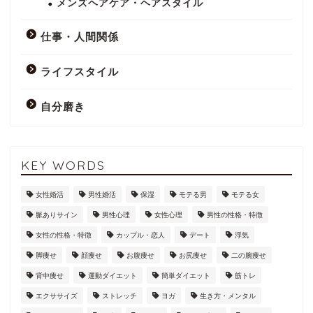
メンズヘアケア・ヘアスタイル
仕事・人間関係
ライフスタイル
自分磨き
KEY WORDS
女性婚活
男性婚活
保湿
モテる男
モテる女
脈ありサイン
男性心理
女性心理
男性の性格・特徴
女性の性格・特徴
カップル・恋人
デート
浮気
脚痩せ
顔痩せ
お腹痩せ
お尻痩せ
二の腕痩せ
背中痩せ
運動ダイエット
簡単ダイエット
筋トレ
エクササイズ
ストレッチ
ヨガ
生き方・メンタル