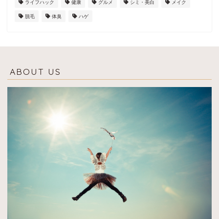
ライフハック
健康
グルメ
シミ・美白
メイク
脱毛
体臭
ハゲ
ABOUT US