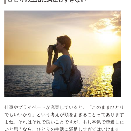
仕事やプライベートが充実していると、「このままひとり
でもいいかな」という考えが頭をよぎることってあります
よね。それはそれで良いことですが、もし本気で恋愛した
いと思うなら、ひとりの生活に満足しすぎてはいけませ