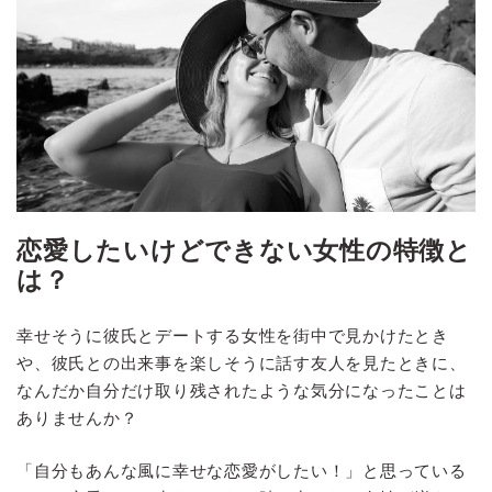
恋愛したいけどできない女性の特徴と
は？
幸せそうに彼氏とデートする女性を街中で見かけたとき
や、彼氏との出来事を楽しそうに話す友人を見たときに、
なんだか自分だけ取り残されたような気分になったことは
ありませんか？
「自分もあんな風に幸せな恋愛がしたい！」と思っている