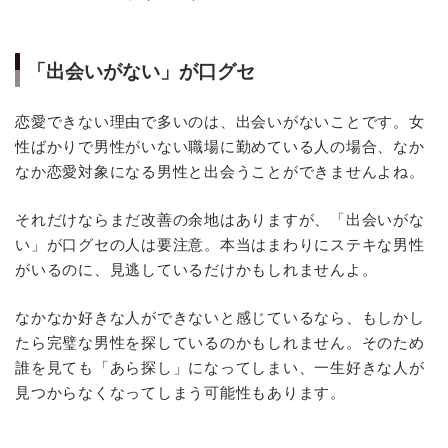
「出会いがない」が口グセ
恋愛できない理由で多いのは、出会いがないことです。女
性ばかりで男性がいない職場に勤めている人の場合、なか
なか恋愛対象になる男性と出会うことができませんよね。
それだけならまだ改善の余地はありますが、「出会いがな
い」が口グセの人は要注意。本当はまわりにステキな男性
がいるのに、見逃しているだけかもしれませんよ。
なかなか好きな人ができないと感じているなら、もしかし
たら完璧な男性を探しているのかもしれません。そのため
誰を見ても「あら探し」になってしまい、一生好きな人が
見つからなくなってしまう可能性もあります。