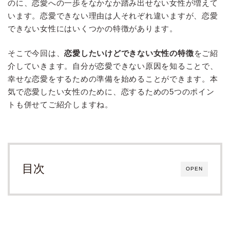
のに、恋愛への一歩をなかなか踏み出せない女性が増えて
います。恋愛できない理由は人それぞれ違いますが、恋愛
できない女性にはいくつかの特徴があります。
そこで今回は、
恋愛したいけどできない女性の特徴
をご紹
介していきます。自分が恋愛できない原因を知ることで、
幸せな恋愛をするための準備を始めることができます。本
気で恋愛したい女性のために、恋するための5つのポイン
トも併せてご紹介しますね。
目次
OPEN