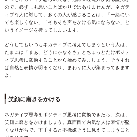
ので、必ずしも悪いことばかりではありませんが、ネガテ
ィブな人に対して、多くの人が感じることは、「一緒にい
ても楽しくない」「そもそも声をかける気にならない」と
いうイメージを持ってしまいます。
どうしてもいつもネガティブに考えてしまうという人は、
たまには「まぁ、どうにかなるさ」とちょっとだけポジテ
ィブ思考に変換することから始めてみましょう。そうすれ
ば自然と表情が明るくなり、まわりに人が集まってきます
よ。
笑顔に磨きをかける
ネガティブ思考をポジティブ思考に変換できたら、次は、
笑顔に磨きをかけましょう。真面目で内気な人は表情が堅
くなりがちで、下手すると不機嫌そうに見えてしまうこと