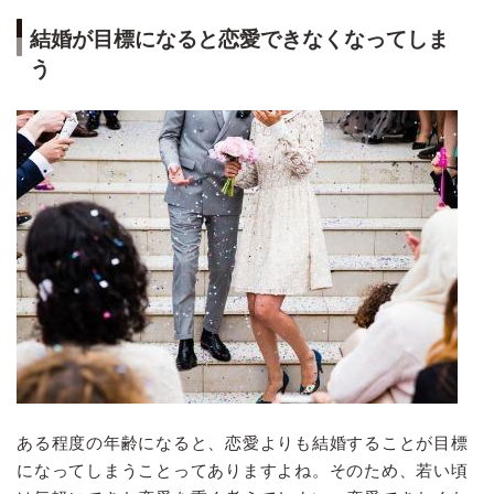
結婚が目標になると恋愛できなくなってしま
う
ある程度の年齢になると、恋愛よりも結婚することが目標
になってしまうことってありますよね。そのため、若い頃