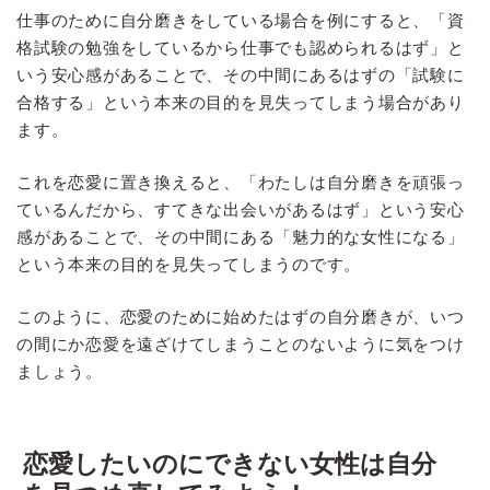
仕事のために自分磨きをしている場合を例にすると、「資
格試験の勉強をしているから仕事でも認められるはず」と
いう安心感があることで、その中間にあるはずの「試験に
合格する」という本来の目的を見失ってしまう場合があり
ます。
これを恋愛に置き換えると、「わたしは自分磨きを頑張っ
ているんだから、すてきな出会いがあるはず」という安心
感があることで、その中間にある「魅力的な女性になる」
という本来の目的を見失ってしまうのです。
このように、恋愛のために始めたはずの自分磨きが、いつ
の間にか恋愛を遠ざけてしまうことのないように気をつけ
ましょう。
恋愛したいのにできない女性は自分