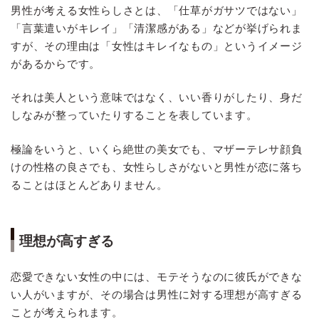
男性が考える女性らしさとは、「仕草がガサツではない」
「言葉遣いがキレイ」「清潔感がある」などが挙げられま
すが、その理由は「女性はキレイなもの」というイメージ
があるからです。
それは美人という意味ではなく、いい香りがしたり、身だ
しなみが整っていたりすることを表しています。
極論をいうと、いくら絶世の美女でも、マザーテレサ顔負
けの性格の良さでも、女性らしさがないと男性が恋に落ち
ることはほとんどありません。
理想が高すぎる
恋愛できない女性の中には、モテそうなのに彼氏ができな
い人がいますが、その場合は男性に対する理想が高すぎる
ことが考えられます。