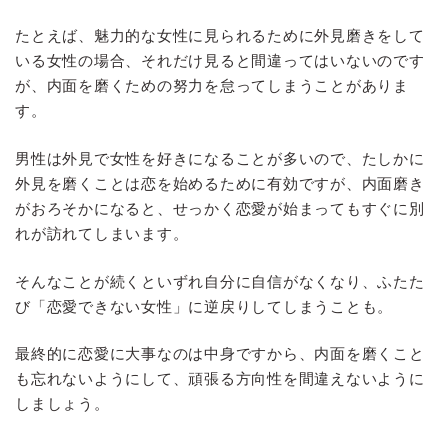
たとえば、魅力的な女性に見られるために外見磨きをして
いる女性の場合、それだけ見ると間違ってはいないのです
が、内面を磨くための努力を怠ってしまうことがありま
す。
男性は外見で女性を好きになることが多いので、たしかに
外見を磨くことは恋を始めるために有効ですが、内面磨き
がおろそかになると、せっかく恋愛が始まってもすぐに別
れが訪れてしまいます。
そんなことが続くといずれ自分に自信がなくなり、ふたた
び「恋愛できない女性」に逆戻りしてしまうことも。
最終的に恋愛に大事なのは中身ですから、内面を磨くこと
も忘れないようにして、頑張る方向性を間違えないように
しましょう。