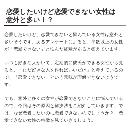
恋愛したいけど恋愛できない女性は
意外と多い！？
恋愛したいけど、恋愛できないと悩んでいる女性は意外と
多いそうです。あるアンケートによると、半数以上の女性
が「恋愛できない」と悩んだ経験があると答えています。
いつも好きな人がいて、定期的に彼氏ができる女性から見
ると、「ただ好きな人を作ればいいだけ」と考えているの
で、「恋愛できない」という意味が理解できないようで
す。
でも、意外と多くの女性が恋愛できないことに悩んでいる
ので、今回はその原因と解決法をご紹介していきます。で
は、なぜ恋愛したいのに恋愛できないのでしょうか？ 恋
愛できない女性の特徴を見ていきましょう。