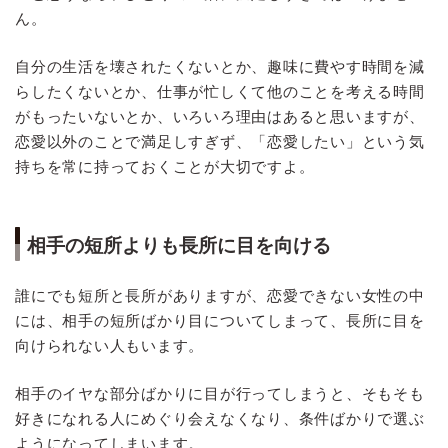
ん。
自分の生活を壊されたくないとか、趣味に費やす時間を減
らしたくないとか、仕事が忙しくて他のことを考える時間
がもったいないとか、いろいろ理由はあると思いますが、
恋愛以外のことで満足しすぎず、「恋愛したい」という気
持ちを常に持っておくことが大切ですよ。
相手の短所よりも長所に目を向ける
誰にでも短所と長所がありますが、恋愛できない女性の中
には、相手の短所ばかり目についてしまって、長所に目を
向けられない人もいます。
相手のイヤな部分ばかりに目が行ってしまうと、そもそも
好きになれる人にめぐり会えなくなり、条件ばかりで選ぶ
ようになってしまいます。