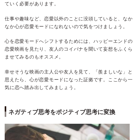
ていく必要があります。
仕事や趣味など、恋愛以外のことに没頭していると、なか
なか心が恋愛モードになれないので気をつけましょう。
心を恋愛モードへシフトするためには、ハッピーエンドの
恋愛映画を見たり、友人のコイバナを聞いて妄想をふくら
ませてみるのもオススメ。
幸せそうな映画の主人公や友人を見て、「羨ましいな」と
思えたら、心が恋愛モードになった証拠です。ここから一
気に恋へ踏み出してみましょう。
ネガティブ思考をポジティブ思考に変換