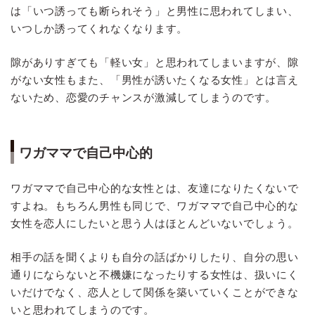
は「いつ誘っても断られそう」と男性に思われてしまい、
いつしか誘ってくれなくなります。
隙がありすぎても「軽い女」と思われてしまいますが、隙
がない女性もまた、「男性が誘いたくなる女性」とは言え
ないため、恋愛のチャンスが激減してしまうのです。
ワガママで自己中心的
ワガママで自己中心的な女性とは、友達になりたくないで
すよね。もちろん男性も同じで、ワガママで自己中心的な
女性を恋人にしたいと思う人はほとんどいないでしょう。
相手の話を聞くよりも自分の話ばかりしたり、自分の思い
通りにならないと不機嫌になったりする女性は、扱いにく
いだけでなく、恋人として関係を築いていくことができな
いと思われてしまうのです。