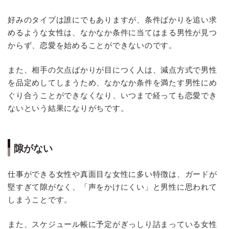
好みのタイプは誰にでもありますが、条件ばかりを追い求
めるような女性は、なかなか条件に当てはまる男性が見つ
からず、恋愛を始めることができないのです。
また、相手の欠点ばかりが目につく人は、減点方式で男性
を品定めしてしまうため、なかなか条件を満たす男性にめ
ぐり合うことができなくなり、いつまで経っても恋愛でき
ないという結果になりがちです。
隙がない
仕事ができる女性や真面目な女性に多い特徴は、ガードが
堅すぎて隙がなく、「声をかけにくい」と男性に思われて
しまうことです。
また、スケジュール帳に予定がぎっしり詰まっている女性