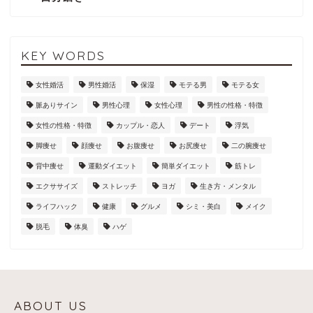
KEY WORDS
女性婚活
男性婚活
保湿
モテる男
モテる女
脈ありサイン
男性心理
女性心理
男性の性格・特徴
女性の性格・特徴
カップル・恋人
デート
浮気
脚痩せ
顔痩せ
お腹痩せ
お尻痩せ
二の腕痩せ
背中痩せ
運動ダイエット
簡単ダイエット
筋トレ
エクササイズ
ストレッチ
ヨガ
生き方・メンタル
ライフハック
健康
グルメ
シミ・美白
メイク
脱毛
体臭
ハゲ
ABOUT US