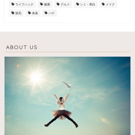
ライフハック
健康
グルメ
シミ・美白
メイク
脱毛
体臭
ハゲ
ABOUT US