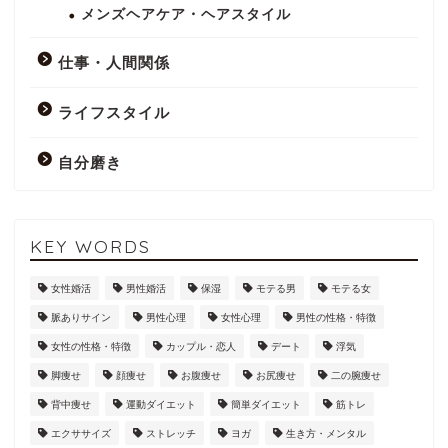
メンズヘアケア・ヘアスタイル
仕事・人間関係
ライフスタイル
自分磨き
KEY WORDS
女性婚活
男性婚活
保湿
モテる男
モテる女
脈ありサイン
男性心理
女性心理
男性の性格・特徴
女性の性格・特徴
カップル・恋人
デート
浮気
脚痩せ
顔痩せ
お腹痩せ
お尻痩せ
二の腕痩せ
背中痩せ
運動ダイエット
簡単ダイエット
筋トレ
エクササイズ
ストレッチ
ヨガ
生き方・メンタル