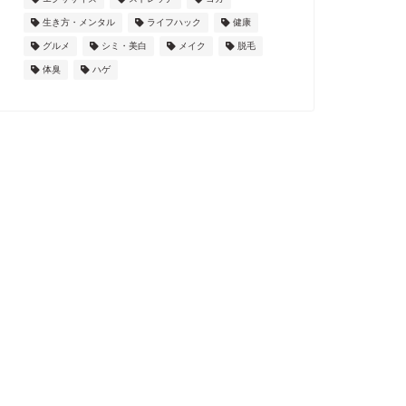
生き方・メンタル
ライフハック
健康
グルメ
シミ・美白
メイク
脱毛
体臭
ハゲ