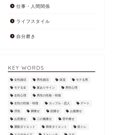
仕事・人間関係
ライフスタイル
自分磨き
KEY WORDS
女性婚活
男性婚活
保湿
モテる男
モテる女
脈ありサイン
男性心理
女性心理
男性の性格・特徴
女性の性格・特徴
カップル・恋人
デート
浮気
脚痩せ
顔痩せ
お腹痩せ
お尻痩せ
二の腕痩せ
背中痩せ
運動ダイエット
簡単ダイエット
筋トレ
エクササイズ
ストレッチ
ヨガ