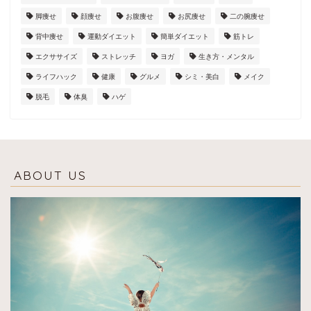
脚痩せ
顔痩せ
お腹痩せ
お尻痩せ
二の腕痩せ
背中痩せ
運動ダイエット
簡単ダイエット
筋トレ
エクササイズ
ストレッチ
ヨガ
生き方・メンタル
ライフハック
健康
グルメ
シミ・美白
メイク
脱毛
体臭
ハゲ
ABOUT US