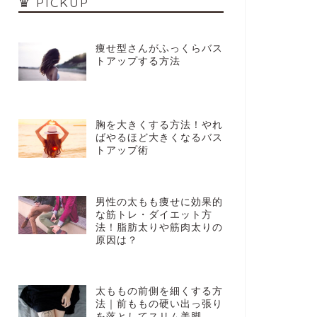
♛ PICKUP
痩せ型さんがふっくらバス
トアップする方法
胸を大きくする方法！やれ
ばやるほど大きくなるバス
トアップ術
男性の太もも痩せに効果的
な筋トレ・ダイエット方
法！脂肪太りや筋肉太りの
原因は？
太ももの前側を細くする方
法｜前ももの硬い出っ張り
を落としてスリム美脚