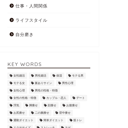
仕事・人間関係
ライフスタイル
自分磨き
KEY WORDS
女性婚活
男性婚活
保湿
モテる男
モテる女
脈ありサイン
男性心理
女性心理
男性の性格・特徴
女性の性格・特徴
カップル・恋人
デート
浮気
脚痩せ
顔痩せ
お腹痩せ
お尻痩せ
二の腕痩せ
背中痩せ
運動ダイエット
簡単ダイエット
筋トレ
エクササイズ
ストレッチ
ヨガ