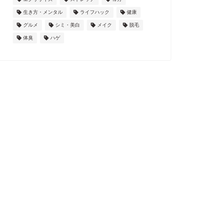
生き方・メンタル
ライフハック
健康
グルメ
シミ・美白
メイク
脱毛
体臭
ハゲ