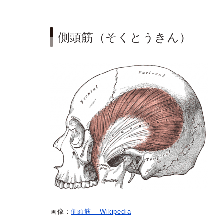
側頭筋（そくとうきん）
画像：
側頭筋 – Wikipedia