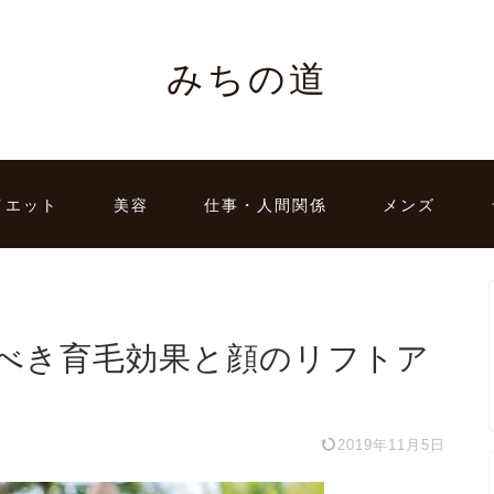
みちの道
イエット
美容
仕事・人間関係
メンズ
べき育毛効果と顔のリフトア
2019年11月5日