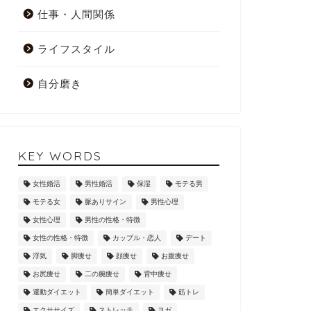
仕事・人間関係
ライフスタイル
自分磨き
KEY WORDS
女性婚活
男性婚活
保湿
モテる男
モテる女
脈ありサイン
男性心理
女性心理
男性の性格・特徴
女性の性格・特徴
カップル・恋人
デート
浮気
脚痩せ
顔痩せ
お腹痩せ
お尻痩せ
二の腕痩せ
背中痩せ
運動ダイエット
簡単ダイエット
筋トレ
エクササイズ
ストレッチ
ヨガ