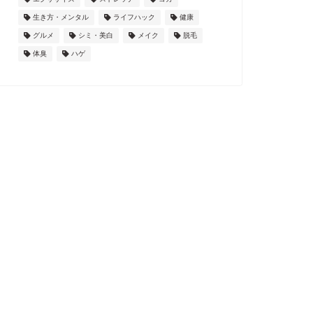
生き方・メンタル
ライフハック
健康
グルメ
シミ・美白
メイク
脱毛
体臭
ハゲ