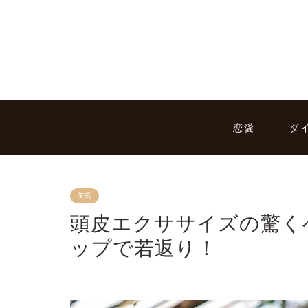
恋愛
ダ
美容
頭皮エクササイズの驚く
ップで若返り！