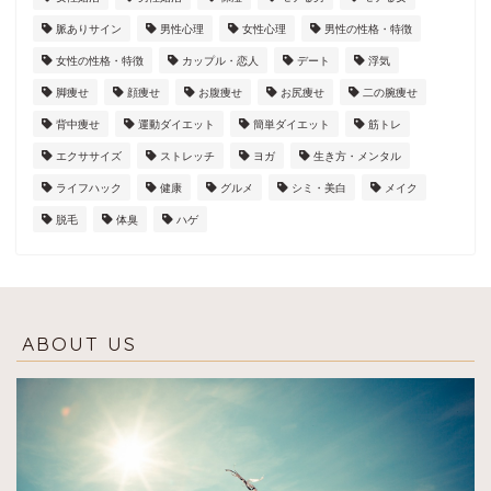
脈ありサイン
男性心理
女性心理
男性の性格・特徴
女性の性格・特徴
カップル・恋人
デート
浮気
脚痩せ
顔痩せ
お腹痩せ
お尻痩せ
二の腕痩せ
背中痩せ
運動ダイエット
簡単ダイエット
筋トレ
エクササイズ
ストレッチ
ヨガ
生き方・メンタル
ライフハック
健康
グルメ
シミ・美白
メイク
脱毛
体臭
ハゲ
ABOUT US