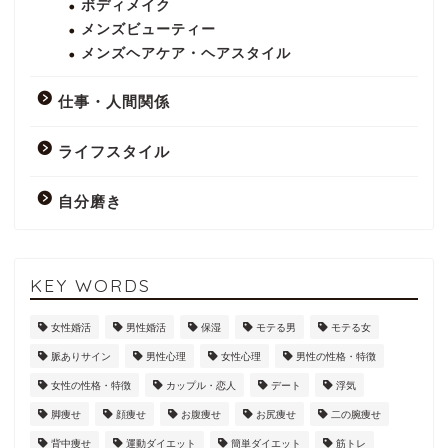
ボディメイク
メンズビューティー
メンズヘアケア・ヘアスタイル
仕事・人間関係
ライフスタイル
自分磨き
KEY WORDS
女性婚活
男性婚活
保湿
モテる男
モテる女
脈ありサイン
男性心理
女性心理
男性の性格・特徴
女性の性格・特徴
カップル・恋人
デート
浮気
脚痩せ
顔痩せ
お腹痩せ
お尻痩せ
二の腕痩せ
背中痩せ
運動ダイエット
簡単ダイエット
筋トレ