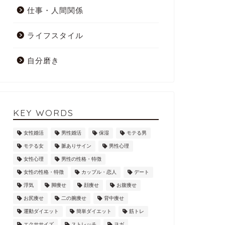
仕事・人間関係
ライフスタイル
自分磨き
KEY WORDS
女性婚活
男性婚活
保湿
モテる男
モテる女
脈ありサイン
男性心理
女性心理
男性の性格・特徴
女性の性格・特徴
カップル・恋人
デート
浮気
脚痩せ
顔痩せ
お腹痩せ
お尻痩せ
二の腕痩せ
背中痩せ
運動ダイエット
簡単ダイエット
筋トレ
エクササイズ
ストレッチ
ヨガ