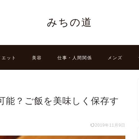
みちの道
イエット
美容
仕事・人間関係
メンズ
可能？ご飯を美味しく保存す
2019年11月9日