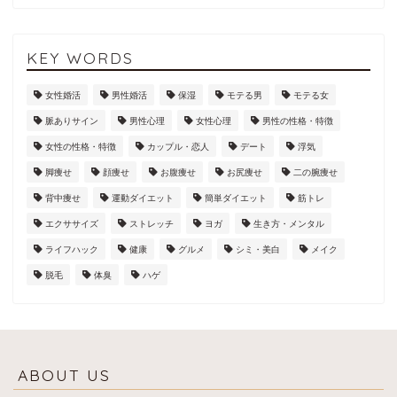
KEY WORDS
女性婚活
男性婚活
保湿
モテる男
モテる女
脈ありサイン
男性心理
女性心理
男性の性格・特徴
女性の性格・特徴
カップル・恋人
デート
浮気
脚痩せ
顔痩せ
お腹痩せ
お尻痩せ
二の腕痩せ
背中痩せ
運動ダイエット
簡単ダイエット
筋トレ
エクササイズ
ストレッチ
ヨガ
生き方・メンタル
ライフハック
健康
グルメ
シミ・美白
メイク
脱毛
体臭
ハゲ
ABOUT US