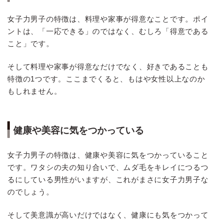
女子力男子の特徴は、料理や家事が得意なことです。ポイ
ントは、「一応できる」のではなく、むしろ「得意である
こと」です。
そして料理や家事が得意なだけでなく、好きであることも
特徴の1つです。ここまでくると、もはや女性以上なのか
もしれません。
健康や美容に気をつかっている
女子力男子の特徴は、健康や美容に気をつかっていること
です。ワタシの夫の知り合いで、ムダ毛をキレイにつるつ
るにしている男性がいますが、これがまさに女子力男子な
のでしょう。
そして美意識が高いだけではなく、健康にも気をつかって