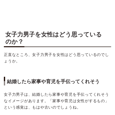
女子力男子を女性はどう思っている
のか？
正直なところ、女子力男子を女性はどう思っているのでし
ょうか。
結婚したら家事や育児を手伝ってくれそう
女子力男子は、結婚したら家事や育児を手伝ってくれそう
なイメージがあります。「家事や育児は女性がするもの」
という感覚は、もはや古いのでしょうね。