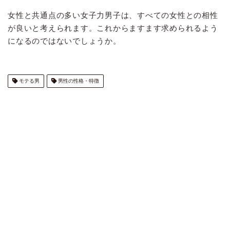
女性と共通点の多い女子力男子は、すべての女性との相性
が良いと考えられます。これからますます求められるよう
になるのではないでしょうか。
モテる男
男性の性格・特徴