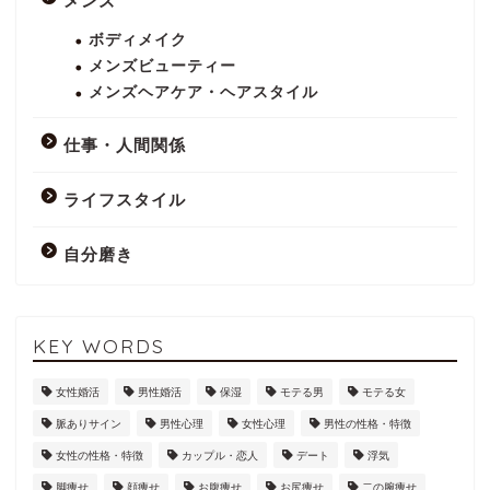
メンズ
ボディメイク
メンズビューティー
メンズヘアケア・ヘアスタイル
仕事・人間関係
ライフスタイル
自分磨き
KEY WORDS
女性婚活
男性婚活
保湿
モテる男
モテる女
脈ありサイン
男性心理
女性心理
男性の性格・特徴
女性の性格・特徴
カップル・恋人
デート
浮気
脚痩せ
顔痩せ
お腹痩せ
お尻痩せ
二の腕痩せ