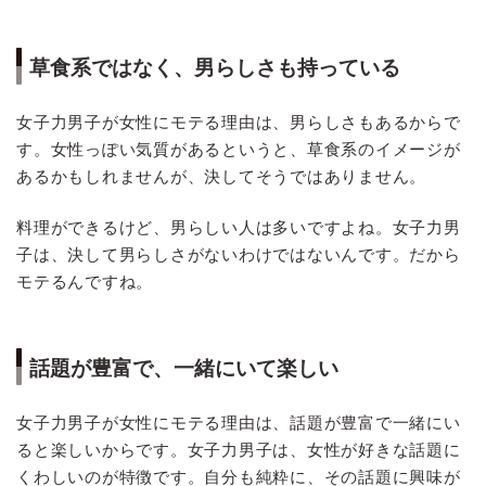
草食系ではなく、男らしさも持っている
女子力男子が女性にモテる理由は、男らしさもあるからで
す。女性っぽい気質があるというと、草食系のイメージが
あるかもしれませんが、決してそうではありません。
料理ができるけど、男らしい人は多いですよね。女子力男
子は、決して男らしさがないわけではないんです。だから
モテるんですね。
話題が豊富で、一緒にいて楽しい
女子力男子が女性にモテる理由は、話題が豊富で一緒にい
ると楽しいからです。女子力男子は、女性が好きな話題に
くわしいのが特徴です。自分も純粋に、その話題に興味が