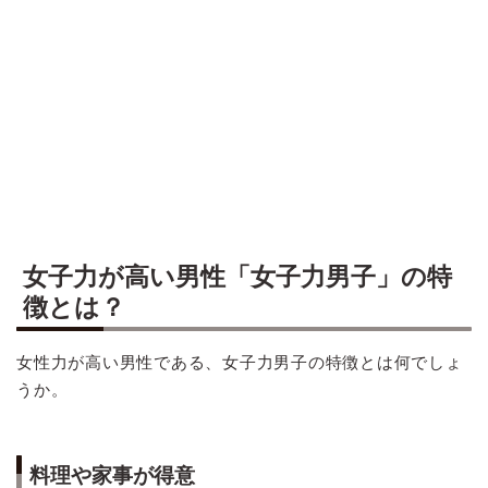
女子力が高い男性「女子力男子」の特
徴とは？
女性力が高い男性である、女子力男子の特徴とは何でしょ
うか。
料理や家事が得意