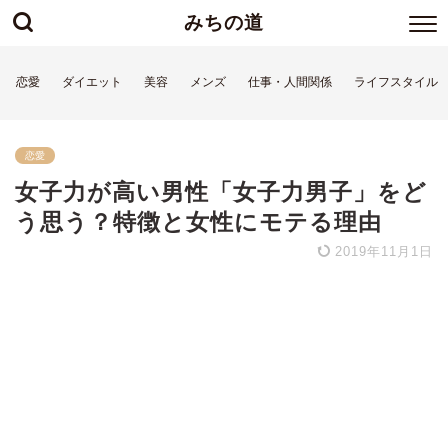
みちの道
恋愛
ダイエット
美容
メンズ
仕事・人間関係
ライフスタイル
恋愛
女子力が高い男性「女子力男子」をど
う思う？特徴と女性にモテる理由
2019年11月1日