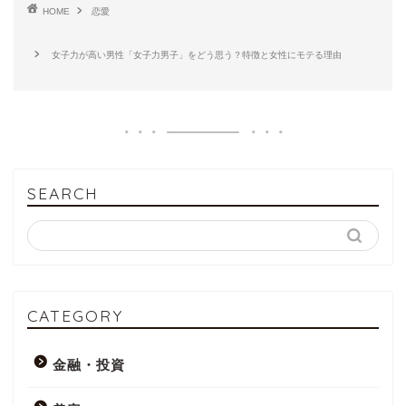
HOME
恋愛
女子力が高い男性「女子力男子」をどう思う？特徴と女性にモテる理由
SEARCH
CATEGORY
金融・投資