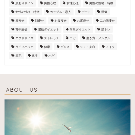
脈ありサイン
男性心理
女性心理
男性の性格・特徴
女性の性格・特徴
カップル・恋人
デート
浮気
脚痩せ
顔痩せ
お腹痩せ
お尻痩せ
二の腕痩せ
背中痩せ
運動ダイエット
簡単ダイエット
筋トレ
エクササイズ
ストレッチ
ヨガ
生き方・メンタル
ライフハック
健康
グルメ
シミ・美白
メイク
脱毛
体臭
ハゲ
ABOUT US