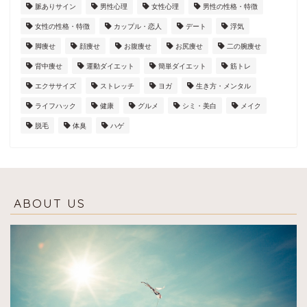
脈ありサイン
男性心理
女性心理
男性の性格・特徴
女性の性格・特徴
カップル・恋人
デート
浮気
脚痩せ
顔痩せ
お腹痩せ
お尻痩せ
二の腕痩せ
背中痩せ
運動ダイエット
簡単ダイエット
筋トレ
エクササイズ
ストレッチ
ヨガ
生き方・メンタル
ライフハック
健康
グルメ
シミ・美白
メイク
脱毛
体臭
ハゲ
ABOUT US