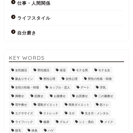
仕事・人間関係
ライフスタイル
自分磨き
KEY WORDS
女性婚活
男性婚活
保湿
モテる男
モテる女
脈ありサイン
男性心理
女性心理
男性の性格・特徴
女性の性格・特徴
カップル・恋人
デート
浮気
脚痩せ
顔痩せ
お腹痩せ
お尻痩せ
二の腕痩せ
背中痩せ
運動ダイエット
簡単ダイエット
筋トレ
エクササイズ
ストレッチ
ヨガ
生き方・メンタル
ライフハック
健康
グルメ
シミ・美白
メイク
脱毛
体臭
ハゲ