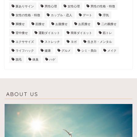
脈ありサイン
男性心理
女性心理
男性の性格・特徴
女性の性格・特徴
カップル・恋人
デート
浮気
脚痩せ
顔痩せ
お腹痩せ
お尻痩せ
二の腕痩せ
背中痩せ
運動ダイエット
簡単ダイエット
筋トレ
エクササイズ
ストレッチ
ヨガ
生き方・メンタル
ライフハック
健康
グルメ
シミ・美白
メイク
脱毛
体臭
ハゲ
ABOUT US