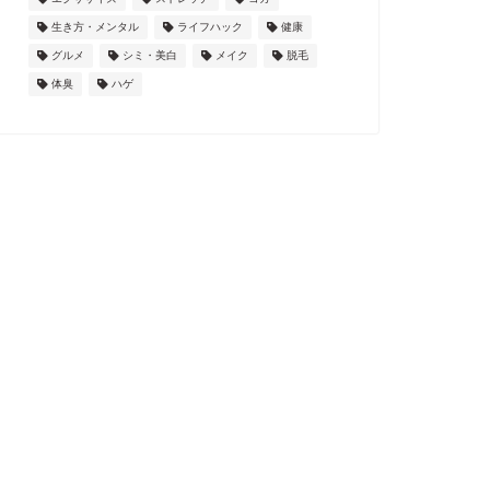
生き方・メンタル
ライフハック
健康
グルメ
シミ・美白
メイク
脱毛
体臭
ハゲ