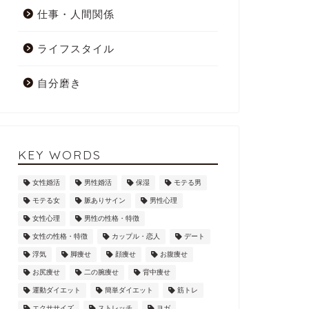
仕事・人間関係
ライフスタイル
自分磨き
KEY WORDS
女性婚活
男性婚活
保湿
モテる男
モテる女
脈ありサイン
男性心理
女性心理
男性の性格・特徴
女性の性格・特徴
カップル・恋人
デート
浮気
脚痩せ
顔痩せ
お腹痩せ
お尻痩せ
二の腕痩せ
背中痩せ
運動ダイエット
簡単ダイエット
筋トレ
エクササイズ
ストレッチ
ヨガ