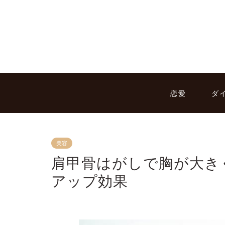
恋愛
ダ
美容
肩甲骨はがしで胸が大き
アップ効果