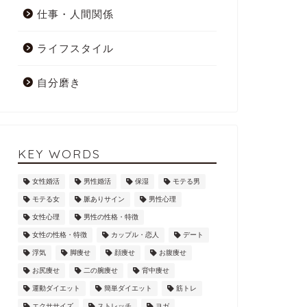
仕事・人間関係
ライフスタイル
自分磨き
KEY WORDS
女性婚活
男性婚活
保湿
モテる男
モテる女
脈ありサイン
男性心理
女性心理
男性の性格・特徴
女性の性格・特徴
カップル・恋人
デート
浮気
脚痩せ
顔痩せ
お腹痩せ
お尻痩せ
二の腕痩せ
背中痩せ
運動ダイエット
簡単ダイエット
筋トレ
エクササイズ
ストレッチ
ヨガ