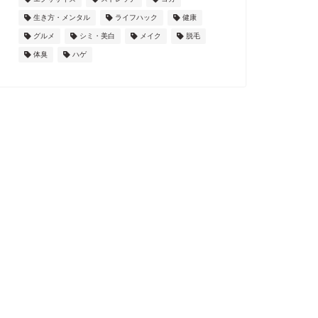
生き方・メンタル
ライフハック
健康
グルメ
シミ・美白
メイク
脱毛
体臭
ハゲ