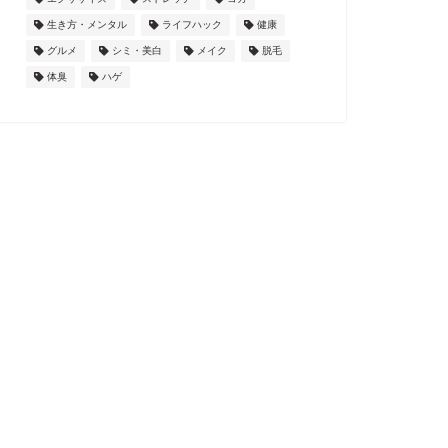
生き方・メンタル
ライフハック
健康
グルメ
シミ・美白
メイク
脱毛
体臭
ハゲ