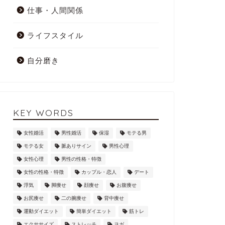
仕事・人間関係
ライフスタイル
自分磨き
KEY WORDS
女性婚活
男性婚活
保湿
モテる男
モテる女
脈ありサイン
男性心理
女性心理
男性の性格・特徴
女性の性格・特徴
カップル・恋人
デート
浮気
脚痩せ
顔痩せ
お腹痩せ
お尻痩せ
二の腕痩せ
背中痩せ
運動ダイエット
簡単ダイエット
筋トレ
エクササイズ
ストレッチ
ヨガ