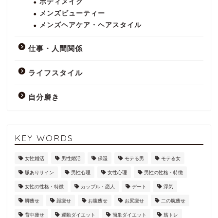
ボディメイク
メンズビューティー
メンズヘアケア・ヘアスタイル
仕事・人間関係
ライフスタイル
自分磨き
KEY WORDS
女性婚活
男性婚活
保湿
モテる男
モテる女
脈ありサイン
男性心理
女性心理
男性の性格・特徴
女性の性格・特徴
カップル・恋人
デート
浮気
脚痩せ
顔痩せ
お腹痩せ
お尻痩せ
二の腕痩せ
背中痩せ
運動ダイエット
簡単ダイエット
筋トレ