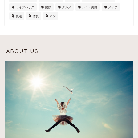
ライフハック
健康
グルメ
シミ・美白
メイク
脱毛
体臭
ハゲ
ABOUT US