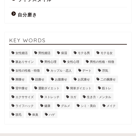
自分磨き
KEY WORDS
女性婚活
男性婚活
保湿
モテる男
モテる女
脈ありサイン
男性心理
女性心理
男性の性格・特徴
女性の性格・特徴
カップル・恋人
デート
浮気
脚痩せ
顔痩せ
お腹痩せ
お尻痩せ
二の腕痩せ
背中痩せ
運動ダイエット
簡単ダイエット
筋トレ
エクササイズ
ストレッチ
ヨガ
生き方・メンタル
ライフハック
健康
グルメ
シミ・美白
メイク
脱毛
体臭
ハゲ