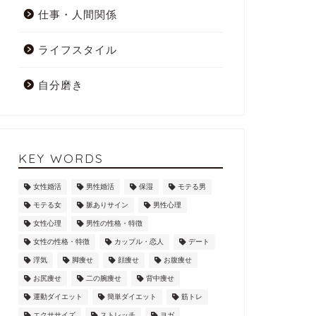
仕事・人間関係
ライフスタイル
自分磨き
KEY WORDS
女性婚活
男性婚活
保湿
モテる男
モテる女
脈ありサイン
男性心理
女性心理
男性の性格・特徴
女性の性格・特徴
カップル・恋人
デート
浮気
脚痩せ
顔痩せ
お腹痩せ
お尻痩せ
二の腕痩せ
背中痩せ
運動ダイエット
簡単ダイエット
筋トレ
エクササイズ
ストレッチ
ヨガ