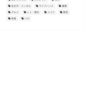
生き方・メンタル
ライフハック
健康
グルメ
シミ・美白
メイク
脱毛
体臭
ハゲ