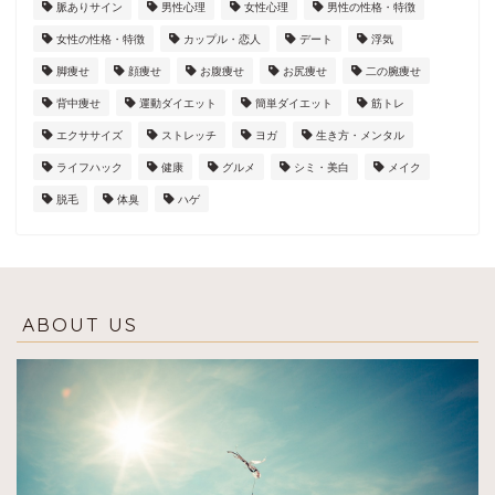
脈ありサイン
男性心理
女性心理
男性の性格・特徴
女性の性格・特徴
カップル・恋人
デート
浮気
脚痩せ
顔痩せ
お腹痩せ
お尻痩せ
二の腕痩せ
背中痩せ
運動ダイエット
簡単ダイエット
筋トレ
エクササイズ
ストレッチ
ヨガ
生き方・メンタル
ライフハック
健康
グルメ
シミ・美白
メイク
脱毛
体臭
ハゲ
ABOUT US