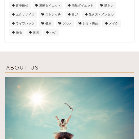
背中痩せ
運動ダイエット
簡単ダイエット
筋トレ
エクササイズ
ストレッチ
ヨガ
生き方・メンタル
ライフハック
健康
グルメ
シミ・美白
メイク
脱毛
体臭
ハゲ
ABOUT US