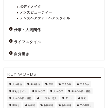
ボディメイク
メンズビューティー
メンズヘアケア・ヘアスタイル
仕事・人間関係
ライフスタイル
自分磨き
KEY WORDS
女性婚活
男性婚活
保湿
モテる男
モテる女
脈ありサイン
男性心理
女性心理
男性の性格・特徴
女性の性格・特徴
カップル・恋人
デート
浮気
脚痩せ
顔痩せ
お腹痩せ
お尻痩せ
二の腕痩せ