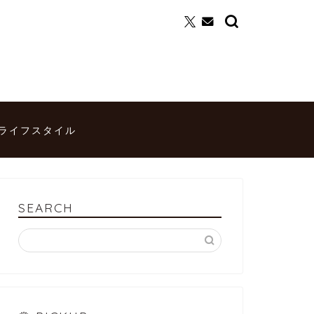
ライフスタイル
SEARCH