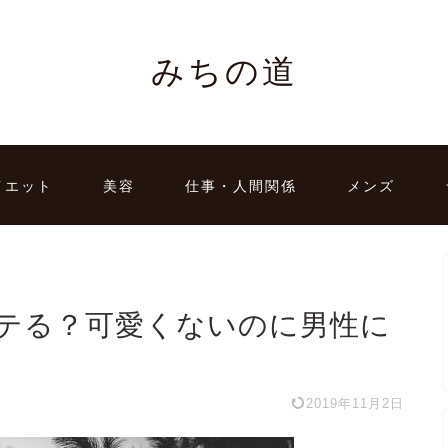
みちの道
イエット
美容
仕事・人間関係
メンズ
テる？可愛くないのに男性に
2019年11月2日