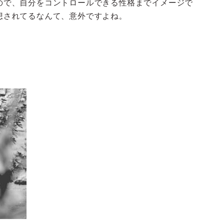
ので、自分をコントロールできる性格までイメージで
想されてるなんて、意外ですよね。