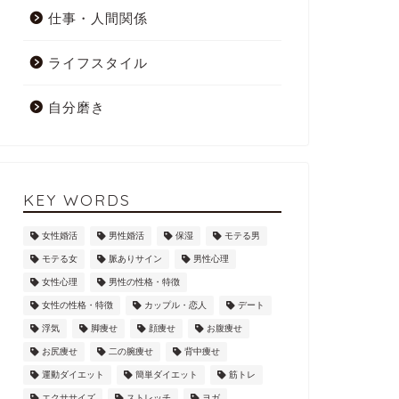
仕事・人間関係
ライフスタイル
自分磨き
KEY WORDS
女性婚活
男性婚活
保湿
モテる男
モテる女
脈ありサイン
男性心理
女性心理
男性の性格・特徴
女性の性格・特徴
カップル・恋人
デート
浮気
脚痩せ
顔痩せ
お腹痩せ
お尻痩せ
二の腕痩せ
背中痩せ
運動ダイエット
簡単ダイエット
筋トレ
エクササイズ
ストレッチ
ヨガ