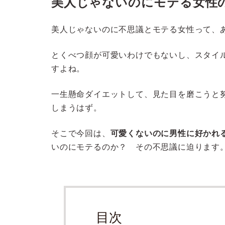
美人じゃないのにモテる女性
美人じゃないのに不思議とモテる女性って、
とくべつ顔が可愛いわけでもないし、スタイ
すよね。
一生懸命ダイエットして、見た目を磨こうと
しまうはず。
そこで今回は、
可愛くないのに男性に好かれ
いのにモテるのか？ その不思議に迫ります
目次