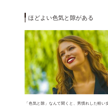
ほどよい色気と隙がある
「色気と隙」なんて聞くと、男慣れした軽い