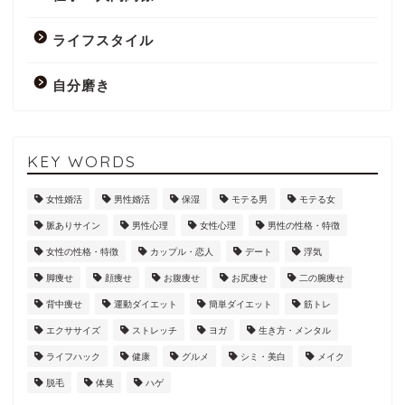
ライフスタイル
自分磨き
KEY WORDS
女性婚活
男性婚活
保湿
モテる男
モテる女
脈ありサイン
男性心理
女性心理
男性の性格・特徴
女性の性格・特徴
カップル・恋人
デート
浮気
脚痩せ
顔痩せ
お腹痩せ
お尻痩せ
二の腕痩せ
背中痩せ
運動ダイエット
簡単ダイエット
筋トレ
エクササイズ
ストレッチ
ヨガ
生き方・メンタル
ライフハック
健康
グルメ
シミ・美白
メイク
脱毛
体臭
ハゲ