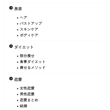
美容
ヘア
バストアップ
スキンケア
ボディケア
ダイエット
部分瘦せ
食事ダイエット
痩せるメソッド
恋愛
女性恋愛
男性恋愛
恋愛まとめ
結婚