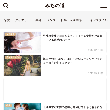
みちの道
恋愛
ダイエット
美容
メンズ
仕事・人間関係
ライフスタイル
女性恋愛
男性は意外にココを見てる！モテる女性だけが知
っている魅惑のパーツ
2017年4月1日
ライフスタイル
毎日がつまらない！楽しくない人生をワクワクす
る生き方に変えるヒント
2017年4月1日
恋愛
【浮気する女性の特徴と見分け方】もう騙されな