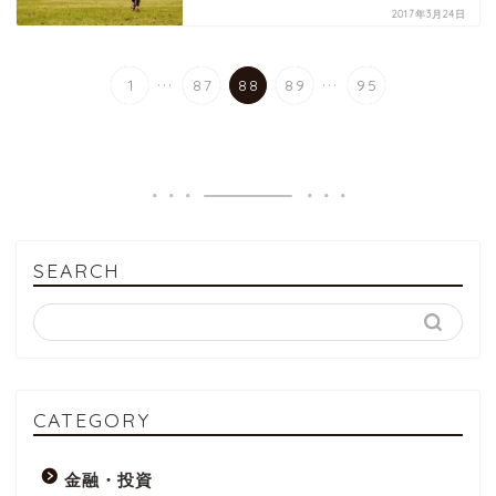
2017年3月24日
...
...
1
87
88
89
95
SEARCH
CATEGORY
金融・投資