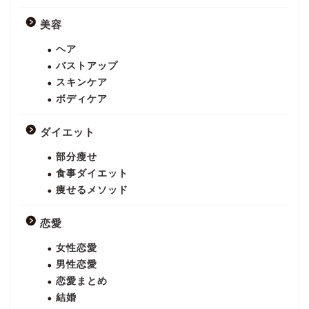
美容
ヘア
バストアップ
スキンケア
ボディケア
ダイエット
部分瘦せ
食事ダイエット
痩せるメソッド
恋愛
女性恋愛
男性恋愛
恋愛まとめ
結婚