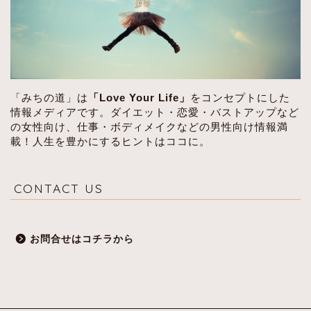
「みちの道」は
「Love Your Life」
をコンセプトにした
情報メディアです。ダイエット・恋愛・バストアップなど
の女性向け、仕事・ボディメイクなどの男性向け情報満
載！人生を豊かにするヒントはココに。
CONTACT US
お問合せはコチラから