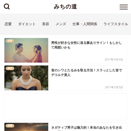
みちの道
恋愛
ダイエット
美容
メンズ
仕事・人間関係
ライフスタイル
恋愛
男性が好きな女性に送る脈ありサイン！もしかし
て両想いかも
2017年5月4日
美容
首のシワとたるみを取る方法！スラっとした首で
デコルテ美人
2017年5月3日
恋愛
ネガティブ男子は魅力的！本当のあなたを引き出