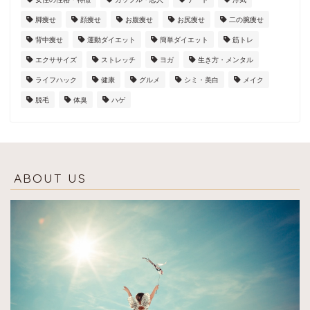
脚痩せ
顔痩せ
お腹痩せ
お尻痩せ
二の腕痩せ
背中痩せ
運動ダイエット
簡単ダイエット
筋トレ
エクササイズ
ストレッチ
ヨガ
生き方・メンタル
ライフハック
健康
グルメ
シミ・美白
メイク
脱毛
体臭
ハゲ
ABOUT US