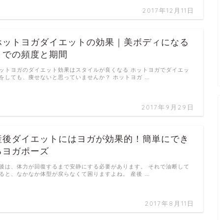
2017年12月11日
ホットヨガダイエットの効果｜美ボディになる
までの頻度と期間
ットヨガのダイエット効果はスタイルが良くなる ホットヨガでダイエッ
をしても、痩せないと思っていませんか？ ホットヨガ …
2017年9月29日
産後ダイエットにはヨガが効果的！簡単にでき
るヨガポーズ
後は、体力が回復するまで安静にする必要があります。 それで油断して
ると、なかなか体型が戻らなくて困りますよね。 産後 …
2017年8月11日