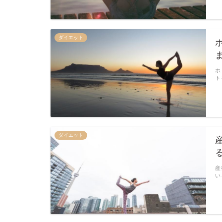
ダイエット
ホ
ト
ダイエット
産
い