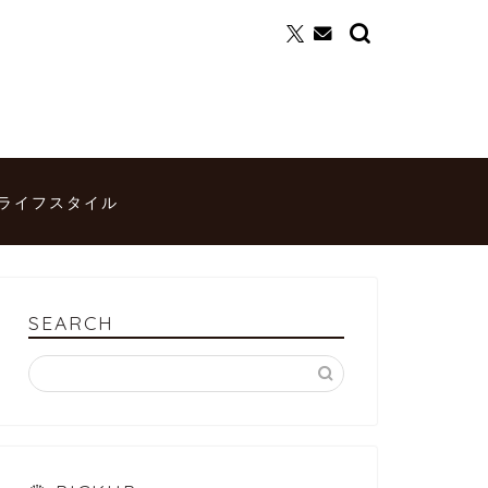
ライフスタイル
SEARCH