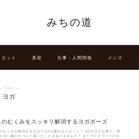
みちの道
イエット
美容
仕事・人間関係
メンズ
― TAG ―
ヨガ
足のむくみをスッキリ解消するヨガポーズ
のむくみを解消するヨガで1日の疲れをリセット！ 1日中立ち仕事で、帰
ときに靴がきついと感じたことはありませんか？ またデスクワークの人