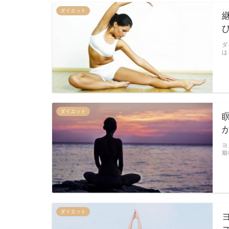
ダイエット
ダ
は
ダイエット
ヨ
期
ダイエット