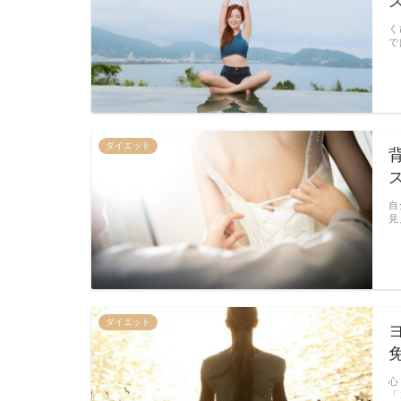
く
で
ダイエット
自
見
ダイエット
心
「