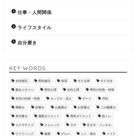
仕事・人間関係
ライフスタイル
自分磨き
KEY WORDS
女性婚活
男性婚活
保湿
モテる男
モテる女
脈ありサイン
男性心理
女性心理
男性の性格・特徴
女性の性格・特徴
カップル・恋人
デート
浮気
脚痩せ
顔痩せ
お腹痩せ
お尻痩せ
二の腕痩せ
背中痩せ
運動ダイエット
簡単ダイエット
筋トレ
エクササイズ
ストレッチ
ヨガ
生き方・メンタル
ライフハック
健康
グルメ
シミ・美白
メイク