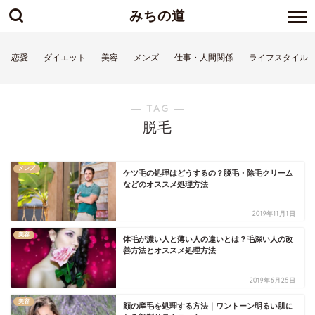
みちの道
恋愛
ダイエット
美容
メンズ
仕事・人間関係
ライフスタイル
― TAG ―
脱毛
メンズ
ケツ毛の処理はどうするの？脱毛・除毛クリーム
などのオススメ処理方法
2019年11月1日
美容
体毛が濃い人と薄い人の違いとは？毛深い人の改
善方法とオススメ処理方法
2019年6月25日
美容
顔の産毛を処理する方法｜ワントーン明るい肌に