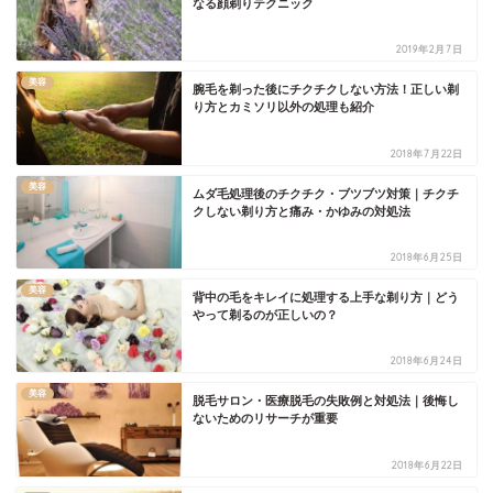
なる顔剃りテクニック
2019年2月7日
美容
腕毛を剃った後にチクチクしない方法！正しい剃
り方とカミソリ以外の処理も紹介
2018年7月22日
美容
ムダ毛処理後のチクチク・ブツブツ対策｜チクチ
クしない剃り方と痛み・かゆみの対処法
2018年6月25日
美容
背中の毛をキレイに処理する上手な剃り方｜どう
やって剃るのが正しいの？
2018年6月24日
美容
脱毛サロン・医療脱毛の失敗例と対処法｜後悔し
ないためのリサーチが重要
2018年6月22日